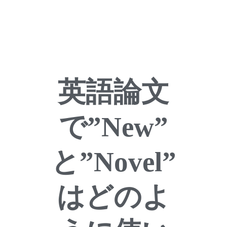
英語論文
で”New”
と”Novel”
はどのよ