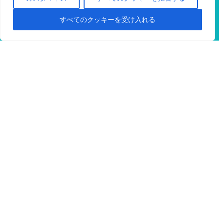
SCIENTIFIC WRITING TIPS: THE
BILINGUAL EDGE
すべてのクッキーを受け入れる
英語論文を執筆し✍
ジャーナルに採択されたい方
に役立つ情報を毎月、日英バイリンガルのニュー
スレター(無料）で配信させていただいておりま
す。
ご興味がある方は以下からご登録をお願い
します。
This is a Japanese-English bilingual
newsletter（Free) for those aiming to write
research papers in English
and get them
accepted in journals. Please subscribe to my
bilingual newsletter by clicking on the button
below.
ニュースレターに登録する