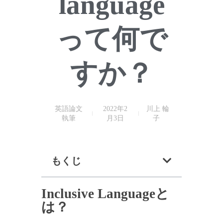
language
って何で
すか？
英語論文
2022年2
川上 輪
執筆
月3日
子
もくじ
Inclusive Languageと
は？