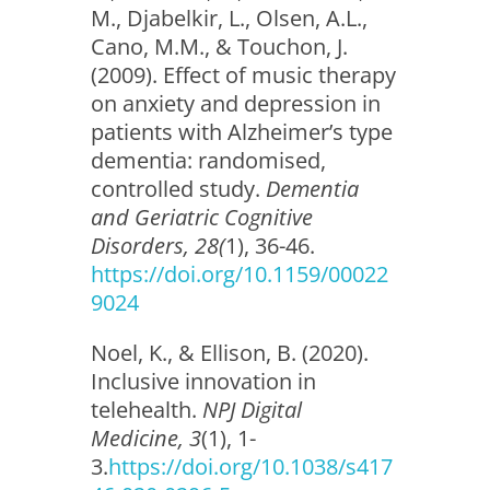
M., Djabelkir, L., Olsen, A.L.,
Cano, M.M., & Touchon, J.
(2009). Effect of music therapy
on anxiety and depression in
patients with Alzheimer’s type
dementia: randomised,
controlled study.
Dementia
and Geriatric Cognitive
Disorders, 28(
1), 36-46.
https://doi.org/10.1159/00022
9024
Noel, K., & Ellison, B. (2020).
Inclusive innovation in
telehealth.
NPJ Digital
Medicine, 3
(1), 1-
3.
https://doi.org/10.1038/s417