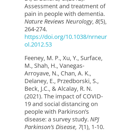
Assessment and treatment of
pain in people with dementia.
Nature Reviews Neurology
,
8
(5),
264-274.
https://doi.org/10.1038/nrneur
ol.2012.53
Feeney, M. P., Xu, Y., Surface,
M., Shah, H., Vanegas-
Arroyave, N., Chan, A. K.,
Delaney, E., Przedborski, S.,
Beck, J.C., & Alcalay, R. N.
(2021). The impact of COVID-
19 and social distancing on
people with Parkinson’s
disease: a survey study.
NPJ
Parkinson’s Disease, 7
(1), 1-10.