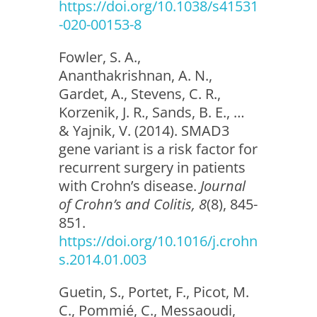
https://doi.org/10.1038/s41531
-020-00153-8
Fowler, S. A.,
Ananthakrishnan, A. N.,
Gardet, A., Stevens, C. R.,
Korzenik, J. R., Sands, B. E., …
& Yajnik, V. (2014). SMAD3
gene variant is a risk factor for
recurrent surgery in patients
with Crohn’s disease.
Journal
of Crohn’s and Colitis, 8
(8), 845-
851.
https://doi.org/10.1016/j.crohn
s.2014.01.003
Guetin, S., Portet, F., Picot, M.
C., Pommié, C., Messaoudi,