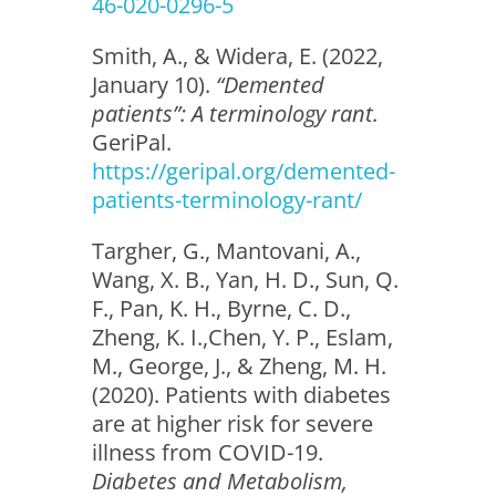
46-020-0296-5
Smith, A., & Widera, E. (2022,
January 10).
“Demented
patients”: A terminology rant.
GeriPal.
https://geripal.org/demented-
patients-terminology-rant/
Targher, G., Mantovani, A.,
Wang, X. B., Yan, H. D., Sun, Q.
F., Pan, K. H., Byrne, C. D.,
Zheng, K. I.,Chen, Y. P., Eslam,
M., George, J., & Zheng, M. H.
(2020). Patients with diabetes
are at higher risk for severe
illness from COVID-19.
Diabetes and Metabolism,